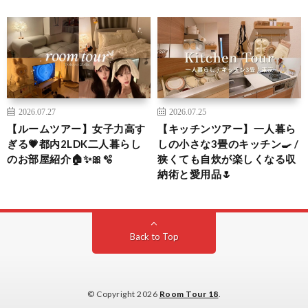
2026.07.27
2026.07.25
【ルームツアー】女子力高す
【キッチンツアー】一人暮ら
ぎる💗都内2LDK二人暮らし
しの小さな3畳のキッチン🍳 /
のお部屋紹介🏠✨🎀🫧
狭くても自炊が楽しくなる収
納術と愛用品🌷
Back to Top
© Copyright 2026
Room Tour 18
.