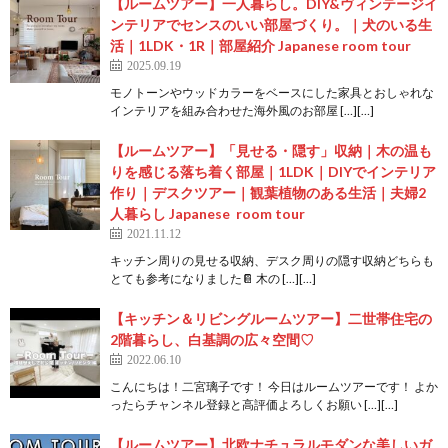
【ルームツアー】一人暮らし。DIY&ヴィンテージイ
ンテリアでセンスのいい部屋づくり。｜犬のいる生
活｜1LDK・1R｜部屋紹介 Japanese room tour
2025.09.19
モノトーンやウッドカラーをベースにした家具とおしゃれな
インテリアを組み合わせた海外風のお部屋 […][…]
【ルームツアー】「見せる・隠す」収納｜木の温も
りを感じる落ち着く部屋｜1LDK｜DIYでインテリア
作り｜デスクツアー｜観葉植物のある生活｜夫婦2
人暮らし Japanese room tour
2021.11.12
キッチン周りの見せる収納、デスク周りの隠す収納どちらも
とても参考になりました📔 木の […][…]
【キッチン＆リビングルームツアー】二世帯住宅の
2階暮らし、白基調の広々空間♡
2022.06.10
こんにちは！二宮璃子です！ 今日はルームツアーです！ よか
ったらチャンネル登録と高評価よろしくお願い […][…]
【ルームツアー】北欧ナチュラルモダンな美しいガ