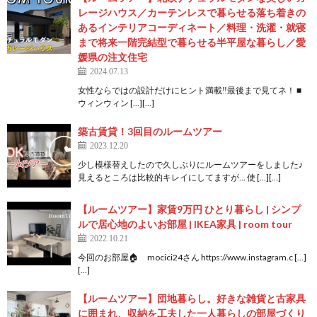
レージハウス／カーテンレスで暮らせる落ち着きの
あるインテリアコーディネート／料理・洗濯・就寝
まで将来一階完結型で暮らせる半平屋な暮らし／愛
媛県の注文住宅
2024.07.13
女性ならではの設計だけにヒント満載‼️最後まで見てネ！ ■
ウィンウィン […][…]
築古賃貸！3回目のルームツアー
2023.12.20
少し模様替えしたので久しぶりにルームツアーをしました♪
見えるところは比較的キレイにしてますが… 使 […][…]
【ルームツアー】家賃9万円 ひとり暮らし | シンプ
ルで居心地のよいお部屋 | IKEA家具 | room tour
2022.10.21
今回のお部屋🏠 mocici24さん https://www.instagram.c […]
[…]
【ルームツアー】団地暮らし。好きな雑貨と古家具
に囲まれ、収納を工夫した一人暮らしの部屋づくり