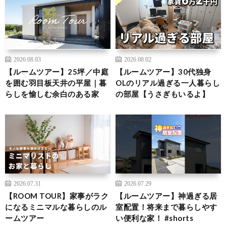
2026.08.03
2026.08.02
【ルームツアー】25坪／中庭
【ルームツアー】30代独身
を囲む羽目板天井の平屋｜暮
OLのリアル過ぎる一人暮らし
らしを愉しむ余白のある家
の部屋【うさぎもいるよ】
2026.07.31
2026.07.29
【ROOM TOUR】家事がラク
【ルームツアー】神過ぎる居
になるミニマルな暮らしのル
室配置！将来まで暮らしやす
ームツアー
い便利な家！ #shorts