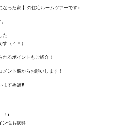
なった家 】の住宅ルームツアーです♪
す。
した
です（＾＾）
られるポイントもご紹介！
コメント欄からお願いします！
🙇🏼❣️
…！)
ザイン性も抜群！