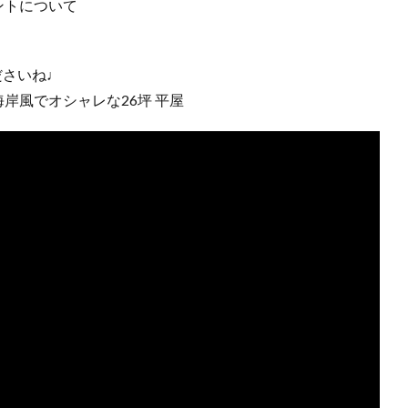
ントについて
ださいね♩
岸風でオシャレな26坪 平屋