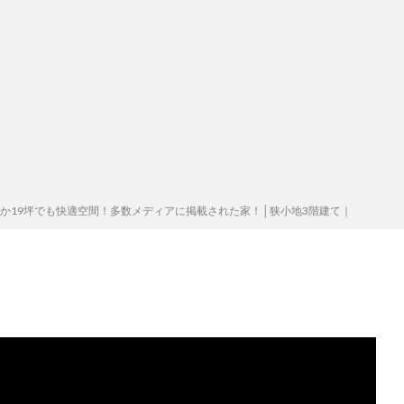
ずか19坪でも快適空間！多数メディアに掲載された家！│狭小地3階建て｜