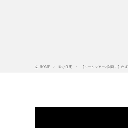
狭小住宅
【ルームツアー 3階建て】わ
HOME