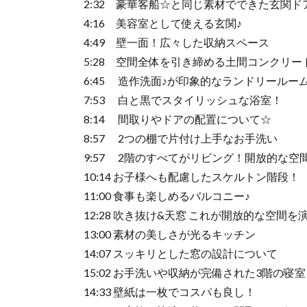
2:32 豪華客船☆と同じ素材でできた玄関ド
4:16 美容室として使える玄関♪
4:49 壁一面！広々した収納スペース
5:28 空間全体を引き締める土間コンクリー
6:45 造作洗面♪が印象的なランドリールー
7:53 白と黒でスタイリッシュな浴室！
8:14 間取りやドアの配置について☆
8:57 2つの棚で片付け上手なお手洗い
9:57 2階のすべてがリビング！開放的な空間
10:14 お子様へも配慮したスケルトン階段！
11:00 食事も楽しめるバルコニー♪
12:28 吹き抜け&天窓 これが開放的な空間を
13:00 素材の美しさが光るキッチン
14:07 スッキリとした窓の設計について
15:02 お手洗いや収納が完備された3階の寝
14:33 壁紙は一枚でコスパも良し！