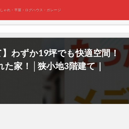
おしゃれ・平屋・ログハウス・ガレージ
て】わずか19坪でも快適空間！
れた家！│狭小地3階建て｜