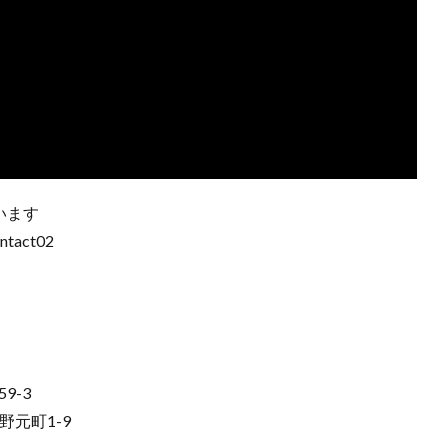
います
tact02
9-3
野元町1-9