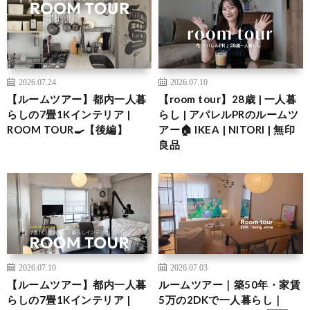
2026.07.24
2026.07.10
【ルームツアー】都内一人暮
【room tour】28歳 | 一人暮
らしの7畳1Kインテリア |
らし | アパレルPRのルームツ
ROOM TOUR🍳【後編】
アー🏠 IKEA | NITORI | 無印
良品
2026.07.10
2026.07.03
【ルームツアー】都内一人暮
ルームツアー｜築50年・家賃
らしの7畳1Kインテリア |
5万の2DKで一人暮らし｜