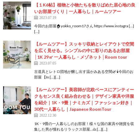
【１K6帖】植物と小物たちを散りばめた居心地の良
いお部屋づくり｜一人暮らし｜ルームツアー
2023.07.19
今回のお部屋🏠yokko_room17さん https://www.instagra […]
[…]
【ルームツアー】スッキリ収納とレイアウトで空間
を広く見せる。シンプルの中に彩りのあるお部屋
│1K 29㎡ 一人暮らし・メゾネット│Room tour
2023.07.05
古道具とレトロ団地が醸し出す温かみある空間🌿 🕯今回のお
部屋 【In […][…]
【ルームツアー】美容師が北欧ベースにアンティー
クもセンス良く組み合わせる｜デザイン家具や洋服
を紹介｜1K・9畳｜ナミカズ｜ファッション好き｜
30代一人暮らし｜Japanese RoomTour
2022.12.30
1K・9畳の一人暮らしのお部屋！様々な国の家具や雑貨を収
集した男が憧れるリラックス部屋…ǳ […][…]