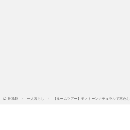
一人暮らし
【ルームツアー】モノトーンナチュラルで寒色おしゃ
HOME