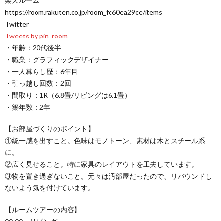
楽天ルーム
https://room.rakuten.co.jp/room_fc60ea29ce/items
Twitter
Tweets by pin_room_
・年齢：20代後半
・職業：グラフィックデザイナー
・一人暮らし歴：6年目
・引っ越し回数：2回
・間取り：1R（6.8畳/リビングは6.1畳）
・築年数：2年
【お部屋づくりのポイント】
①統一感を出すこと。色味はモノトーン、素材は木とスチール系
に。
②広く見せること。特に家具のレイアウトを工夫しています。
③物を置き過ぎないこと。元々は汚部屋だったので、リバウンドし
ないよう気を付けています。
【ルームツアーの内容】