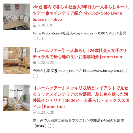
vlog) 都内で暮らす社会人3年目の一人暮らしルーム
ツアー🏠✨インテリア紹介,My Cozy Solo Living
Space in Tokyo
2026.08.01
#vlog #roomtour #社会人vlog ＜ index ＞ 0:00 OP 0:56 玄関
[…][…]
【ルームツアー】一人暮らし | 26歳社会人女子のナ
チュラルで居心地の良いお部屋紹介 | room tour
2022.02.25
今回のお部屋🏠 room_nnnさん https://www.instagram.c […]
[…]
【ルームツアー】スッキリ収納とレイアウトで見せ
るミックスインテリアのお部屋。差し色を使った海
外風インテリア│1R 36㎡一人暮らし・ミックススタ
イル│Room tour
2023.06.28
差し色でお部屋に表情をプラスした空間🌈 🕯今回のお部屋
【Insta […][…]