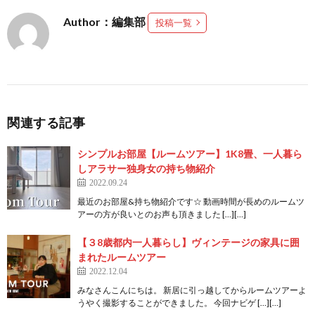
Author：編集部
投稿一覧
関連する記事
シンプルお部屋【ルームツアー】1K8畳、一人暮ら
しアラサー独身女の持ち物紹介
2022.09.24
最近のお部屋&持ち物紹介です☆ 動画時間が長めのルームツ
アーの方が良いとのお声も頂きました […][…]
【３8歳都内一人暮らし】ヴィンテージの家具に囲
まれたルームツアー
2022.12.04
みなさんこんにちは。 新居に引っ越してからルームツアーよ
うやく撮影することができました。 今回ナビゲ […][…]