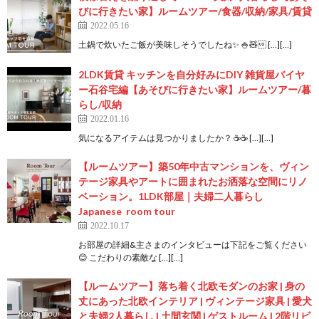
びに行きたい家】ルームツアー/食器/収納/家具/賃貸
2022.05.16
土鍋で炊いたご飯が美味しそうでしたね✨ 🍚🧸 […][…]
2LDK賃貸 キッチンを自分好みにDIY 雑貨屋バイヤ
ー石谷宅編【あそびに行きたい家】ルームツアー/暮
らし/収納
2022.01.16
気になるアイテムは見つかりましたか？ ☕️☕️ […][…]
【ルームツアー】築50年中古マンションを、ヴィン
テージ家具やアートに囲まれたお洒落な空間にリノ
ベーション。1LDK部屋｜夫婦二人暮らし
Japanese room tour
2022.10.17
お部屋の詳細&主さまのインタビューは下記をご覧ください
😊 こだわりの素敵な […][…]
【ルームツアー】落ち着く北欧モダンのお家 | 身の
丈にあった北欧インテリア | ヴィンテージ家具 | 愛犬
と夫婦2人暮らし | 土間玄関 | ゲストルーム | 2階リビ