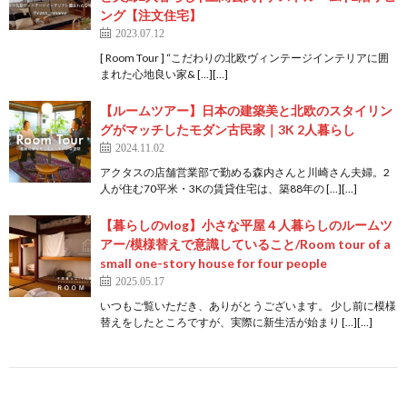
ング【注文住宅】
2023.07.12
[ Room Tour ] “こだわりの北欧ヴィンテージインテリアに囲
まれた心地良い家& […][…]
【ルームツアー】日本の建築美と北欧のスタイリン
グがマッチしたモダン古民家｜3K 2人暮らし
2024.11.02
アクタスの店舗営業部で勤める森内さんと川崎さん夫婦。2
人が住む70平米・3Kの賃貸住宅は、築88年の […][…]
【暮らしのvlog】小さな平屋４人暮らしのルームツ
アー/模様替えで意識していること/Room tour of a
small one-story house for four people
2025.05.17
いつもご覧いただき、ありがとうございます。 少し前に模様
替えをしたところですが、実際に新生活が始まり […][…]