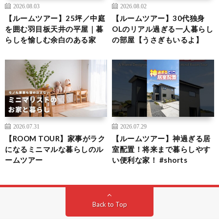
2026.08.03
2026.08.02
【ルームツアー】25坪／中庭
【ルームツアー】30代独身
を囲む羽目板天井の平屋｜暮
OLのリアル過ぎる一人暮らし
らしを愉しむ余白のある家
の部屋【うさぎもいるよ】
2026.07.31
2026.07.29
【ROOM TOUR】家事がラク
【ルームツアー】神過ぎる居
になるミニマルな暮らしのル
室配置！将来まで暮らしやす
ームツアー
い便利な家！ #shorts
Back to Top