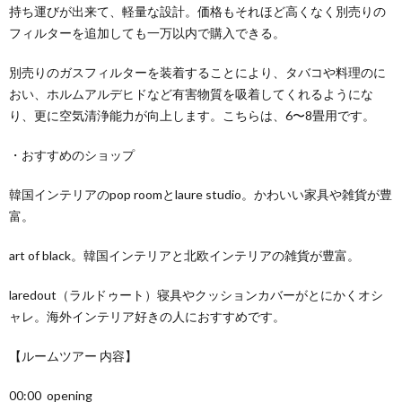
持ち運びが出来て、軽量な設計。価格もそれほど高くなく別売りの
フィルターを追加しても一万以内で購入できる。
別売りのガスフィルターを装着することにより、タバコや料理のに
おい、ホルムアルデヒドなど有害物質を吸着してくれるようにな
り、更に空気清浄能力が向上します。こちらは、6〜8畳用です。
・おすすめのショップ
韓国インテリアのpop roomとlaure studio。かわいい家具や雑貨が豊
富。
art of black。韓国インテリアと北欧インテリアの雑貨が豊富。
laredout（ラルドゥート）寝具やクッションカバーがとにかくオシ
ャレ。海外インテリア好きの人におすすめです。
【ルームツアー 内容】
00:00 opening