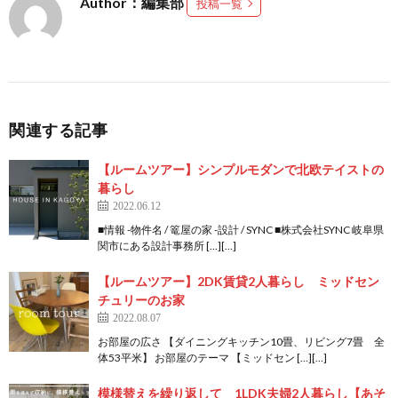
Author：編集部
投稿一覧
関連する記事
【ルームツアー】シンプルモダンで北欧テイストの
暮らし
2022.06.12
■情報 -物件名 / 篭屋の家 -設計 / SYNC ■株式会社SYNC 岐阜県
関市にある設計事務所 […][…]
【ルームツアー】2DK賃貸2人暮らし ミッドセン
チュリーのお家
2022.08.07
お部屋の広さ 【ダイニングキッチン10畳、リビング7畳 全
体53平米】 お部屋のテーマ 【ミッドセン […][…]
模様替えを繰り返して 1LDK夫婦2人暮らし【あそ