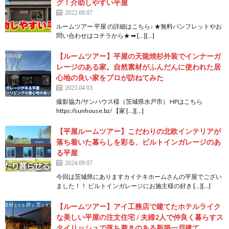
グ！介助しやすい平屋
2022.08.07
ルームツアー 平屋 の詳細はこちら↓ ★無料パンフレットやお
問い合わせはコチラから★ ➡ […][…]
【ルームツアー】平屋の天龍焼杉外装でインナーガ
レージのある家。自然素材がふんだんに使われた居
心地の良い家をプロが訪ねてみた
2023.04.03
撮影協力/サンハウス様（茨城県水戸市） HPはこちら
https://sunhouse.bz/ 【家 […][…]
【平屋ルームツアー】こだわりの北欧インテリアが
落ち着いた暮らしを彩る、ビルトインガレージのあ
る平屋
2024.09.07
今回は茨城県にありますカイテキホームさんの平屋でござい
ました！！ ビルトインガレージにお施主様の好き […][…]
【ルームツアー】アイ工務店で建てたホテルライク
な美しい平屋の注文住宅 / 夫婦2人で仲良く暮らすス
タイリッシュで落ち着きのある新築一戸建て