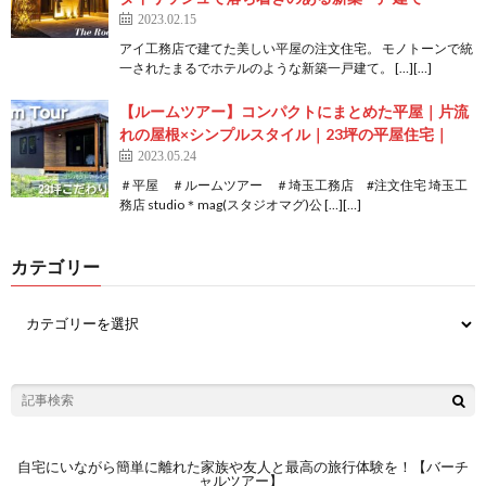
2023.02.15
アイ工務店で建てた美しい平屋の注文住宅。 モノトーンで統
一されたまるでホテルのような新築一戸建て。 […][…]
【ルームツアー】コンパクトにまとめた平屋｜片流
れの屋根×シンプルスタイル｜23坪の平屋住宅｜
2023.05.24
＃平屋 ＃ルームツアー ＃埼玉工務店 #注文住宅 埼玉工
務店 studio＊mag(スタジオマグ)公 […][…]
カテゴリー
自宅にいながら簡単に離れた家族や友人と最高の旅行体験を！【バーチ
ャルツアー】