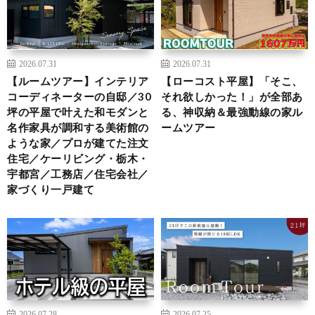
2026.07.31
2026.07.31
【ルームツアー】インテリア
【ローコスト平屋】「そこ、
コーディネーターの自邸／30
それ欲しかった！」が全部あ
坪の平屋で叶えた和モダンと
る、神収納＆最強動線の家ル
名作家具が調和する美術館の
ームツアー
ような家／プロが建てた注文
住宅／ケーリビング・栃木・
宇都宮／工務店／住宅会社／
家づくり一戸建て
2026.07.28
2026.07.25