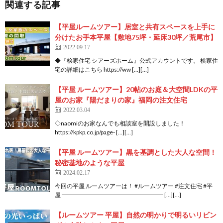
関連する記事
【平屋ルームツアー】居室と共有スペースを上手に
分けたお手本平屋【敷地75坪・延床30坪／荒尾市】
2022.09.17
◆『桧家住宅 シアーズホーム』公式アカウントです。 桧家住
宅の詳細はこちら https://ww […][…]
【平屋 ルームツアー】20帖のお庭＆大空間LDKの平
屋のお家『陽だまりの家』福岡の注文住宅
2022.03.04
◇naomiのお家なんでも相談室を開設しました！
https://kpkp.co.jp/page- […][…]
【平屋 ルームツアー】黒を基調とした大人な空間！
秘密基地のような平屋
2024.02.17
今回の平屋 ルームツアーは！ #ルームツアー #注文住宅 #平
屋 ━━━━━━━━━━━━━━━━━ […][…]
【ルームツアー 平屋】自然の明かりで明るいリビン