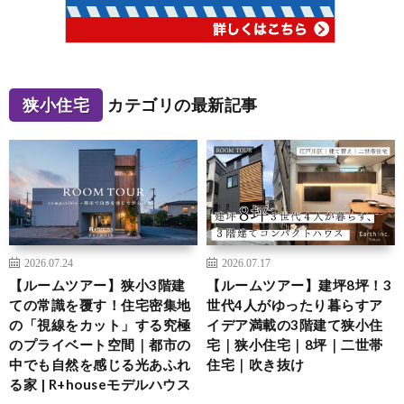
狭小住宅
カテゴリの最新記事
2026.07.24
2026.07.17
【ルームツアー】狭小3階建
【ルームツアー】建坪8坪！3
ての常識を覆す！住宅密集地
世代4人がゆったり暮らすア
の「視線をカット」する究極
イデア満載の3階建て狭小住
のプライベート空間｜都市の
宅｜狭小住宅｜8坪｜二世帯
中でも自然を感じる光あふれ
住宅｜吹き抜け
る家 | R+houseモデルハウス