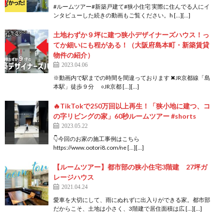
#ルームツアー#新築戸建て#狭小住宅 実際に住んでる人にイ
ンタビューした続きの動画もご覧ください。h […][…]
土地わずか９坪に建つ狭小デザイナーズハウス！っ
てか細いにも程がある！（大阪府島本町・新築賃貸
物件の紹介）
2023.04.06
※動画内で駅までの時間を間違っております ✖JR京都線「島
本駅」徒歩９分 ○JR京都 […][…]
🔥TikTokで250万回以上再生！「狭小地に建つ、コ
の字リビングの家」60秒ルームツアー #shorts
2023.05.22
👇今回のお家の施工事例はこちら
https://www.ootori8.com/ne […][…]
【ルームツアー】都市部の狭小住宅3階建 27坪ガ
レージハウス
2021.04.24
愛車を大切にして、雨にぬれずに出入りができる家。都市部
だからこそ、土地は小さく、3階建で居住面積は広 […][…]