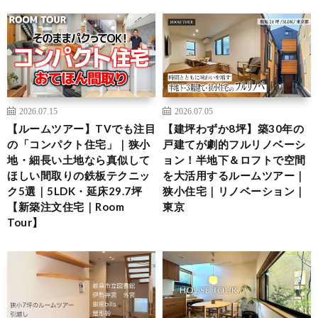
2026.07.15
2026.07.05
【ルームツアー】TVでも注目
【建坪わずか8坪】築30年の
の「コンパクト住宅」｜狭小
戸建てが劇的フルリノベーシ
地・細長い土地なら真似して
ョン！半地下＆ロフトで空間
ほしい間取りの鉄板テクニッ
を大活用するルームツアー｜
ク5選｜5LDK・延床29.7坪
狭小住宅｜リノベーション｜
【新築注文住宅｜Room
東京
Tour】