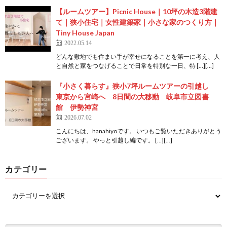
【ルームツアー】Picnic House｜10坪の木造3階建
て｜狭小住宅｜女性建築家｜小さな家のつくり方｜
Tiny House Japan
2022.05.14
どんな敷地でも住まい手が幸せになることを第一に考え、人
と自然と家をつなげることで日常を特別な一日、特 […][…]
『小さく暮らす』狭小7坪ルームツアーの引越し
東京から宮崎へ 8日間の大移動 岐阜市立図書
館 伊勢神宮
2026.07.02
こんにちは、hanahiyoです。 いつもご覧いただきありがとう
ございます。 やっと引越し編です。 […][…]
カテゴリー