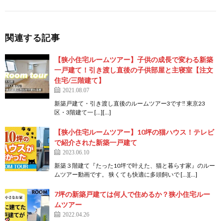
関連する記事
【狭小住宅ルームツアー】子供の成長で変わる新築
一戸建て！引き渡し直後の子供部屋と主寝室【注文
住宅/三階建て】
2021.08.07
新築戸建て・引き渡し直後のルームツアー3です‼️ 東京23
区・3階建て一 […][…]
【狭小住宅ルームツアー】10坪の猫ハウス！テレビ
で紹介された新築一戸建て
2023.06.10
新築３階建て『たった10坪で叶えた、猫と暮らす家』のルー
ムツアー動画です。 狭くても快適に多頭飼いで […][…]
7坪の新築戸建ては何人で住めるか？狭小住宅ルー
ムツアー
2022.04.26