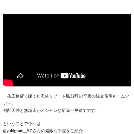
一条工務店で建てた海外リゾート風32坪の平屋の注文住宅ルームツ
アー。
勾配天井と無垢床がオシャレな新築一戸建てです。
ということで今回は
@yukigram__57 さんの素敵な平屋をご紹介！