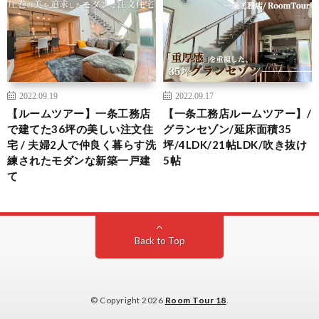
2022.09.19
2022.09.17
【ルームツアー】一条工務店
【一条工務店ルームツアー】/
で建てた36坪の美しい注文住
グランセゾン/延床面積35
宅 / 夫婦2人で仲良く暮らす洗
坪/4LDK/21帖LDK/吹き抜け
練されたモダンな新築一戸建
5帖
て
Back to Top
© Copyright 2026
Room Tour 18
.