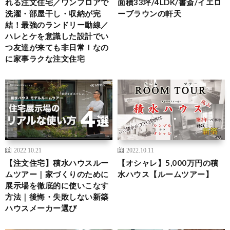
れる注文住宅／ワンフロアで
面積33坪/4LDK/書斎/イエロ
洗濯・部屋干し・収納が完
ーブラウンの軒天
結！最強のランドリー動線／
ハレとケを意識した設計でい
つ友達が来ても非日常！なの
に家事ラクな注文住宅
2022.10.21
2022.10.11
【注文住宅】積水ハウスルー
【オシャレ】5,000万円の積
ムツアー｜家づくりのために
水ハウス【ルームツアー】
展示場を徹底的に使いこなす
方法｜後悔・失敗しない新築
ハウスメーカー選び