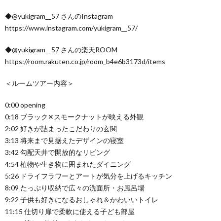
◆@yukigram__57 さんのInstagram
https://www.instagram.com/yukigram__57/
◆@yukigram__57 さんの楽天ROOM
https://room.rakuten.co.jp/room_b4e6b3173d/items
＜ルームツアー内容＞
0:00 opening
0:18 ブラック✕スモークナットが映える外観
2:02 好きが詰まったこだわりの玄関
3:13 将来まで見据えたデザインの寝室
3:42 勾配天井で開放的なリビング
4:54 植物や生き物に囲まれたダイニング
5:26 ドライフラワーとアートが気分を上げるキッチン
8:09 たっぷり収納で広々の洗面所・お風呂場
9:22 子供も好きになるおしゃれ＆かわいいトイレ
11:15 仕切り扉で柔軟に使える子ども部屋