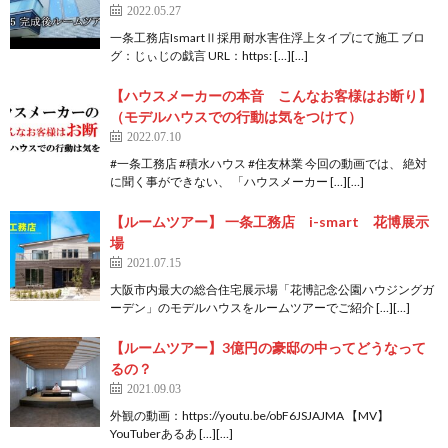
2022.05.27
一条工務店IsmartⅡ採用 耐水害住浮上タイプにて施工 ブロ
グ：じぃじの戯言 URL：https: […][…]
【ハウスメーカーの本音 こんなお客様はお断り】
（モデルハウスでの行動は気をつけて）
2022.07.10
#一条工務店 #積水ハウス #住友林業 今回の動画では、 絶対
に聞く事ができない、 「ハウスメーカー […][…]
【ルームツアー】 一条工務店 i-smart 花博展示
場
2021.07.15
大阪市内最大の総合住宅展示場「花博記念公園ハウジングガ
ーデン」のモデルハウスを ルームツアーでご紹介 […][…]
【ルームツアー】3億円の豪邸の中ってどうなって
るの？
2021.09.03
外観の動画：https://youtu.be/obF6JSJAJMA 【MV】
YouTuberあるあ […][…]