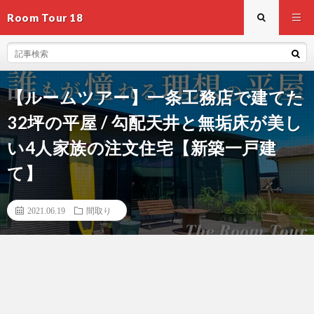
Room Tour 18
【ルームツアー】一条工務店で建てた
32坪の平屋 / 勾配天井と無垢床が美し
い4人家族の注文住宅【新築一戸建
て】
2021.06.19
間取り