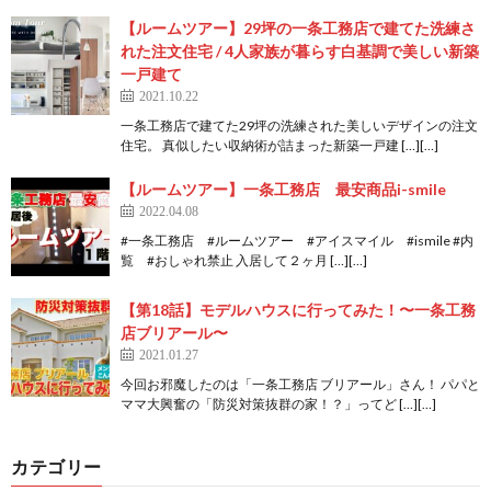
【ルームツアー】29坪の一条工務店で建てた洗練さ
れた注文住宅 / 4人家族が暮らす白基調で美しい新築
一戸建て
2021.10.22
一条工務店で建てた29坪の洗練された美しいデザインの注文
住宅。 真似したい収納術が詰まった新築一戸建 […][…]
【ルームツアー】一条工務店 最安商品i-smile
2022.04.08
#一条工務店 #ルームツアー #アイスマイル #ismile #内
覧 #おしゃれ禁止 入居して２ヶ月 […][…]
【第18話】モデルハウスに行ってみた！〜一条工務
店ブリアール〜
2021.01.27
今回お邪魔したのは「一条工務店 ブリアール」さん！ パパと
ママ大興奮の「防災対策抜群の家！？」ってど […][…]
カテゴリー