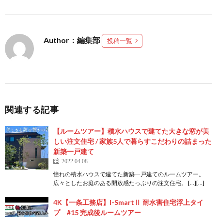
Author：編集部
投稿一覧
関連する記事
【ルームツアー】積水ハウスで建てた大きな窓が美
しい注文住宅 / 家族5人で暮らすこだわりの詰まった
新築一戸建て
2022.04.08
憧れの積水ハウスで建てた新築一戸建てのルームツアー。
広々としたお庭のある開放感たっぷりの注文住宅。 […][…]
4K【一条工務店】I-SmartⅡ 耐水害住宅浮上タイ
プ #15 完成後ルームツアー