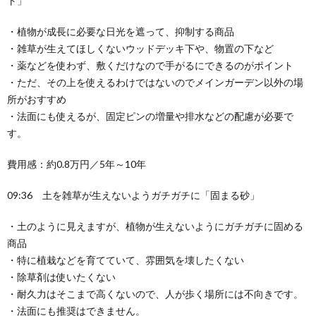
ト」
・植物が成長に必要な日光を遮って、抑制する商品
・雑草が生えてほしくないウッドデッキ下や、物置の下など
・薬などを使わず、敷くだけなので手がるにできるのがポイント
・ただ、その上を使えるわけではないのでメインガーデン以外の場
所がおすすめ
・法面にも使えるが、固定ピンの増量や排水などの配慮が必要で
す。
費用感：約0.8万円／5年～10年
09:36 土を雑草が生えないようガチガチに「固まる砂」
・土のように見えますが、植物が生えないようにガチガチに固める
商品
・特に植栽などを育てていて、雰囲気を壊したくない
・除草剤は使いたくない
・耐久力はそこまで高くないので、人が歩く場所には不向きです。
・法面にも推奨はできません。