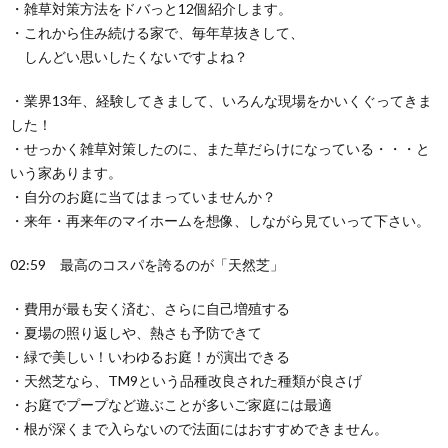
・雑草対策方法をドバっと12個紹介します。
・これから住み続ける家で、毎年草抜きして、
しんどい思いしたくないですよね？
・業界13年、経験してきまして、いろんな現場をかいくぐってきま
した！
・せっかく雑草対策したのに、また草だらけになっている・・・と
いう家あります。
・自分のお庭に当てはまっていませんか？
・来年・再来年のマイホームを想像、しながら見ていって下さい。
02:59 最高のコスパを誇るのが「天然芝」
・費用が最も安く済む、さらに自己増殖する
・夏場の照り返しや、熱さも予防できて
・緑で美しい！いわゆるお庭！が演出できる
・天然芝なら、TM9という品種改良された種類が良さげ
・お庭でプープなど遊ぶことが多いご家庭には最適
・根が深くまで入らないので法面にはおすすめできません。