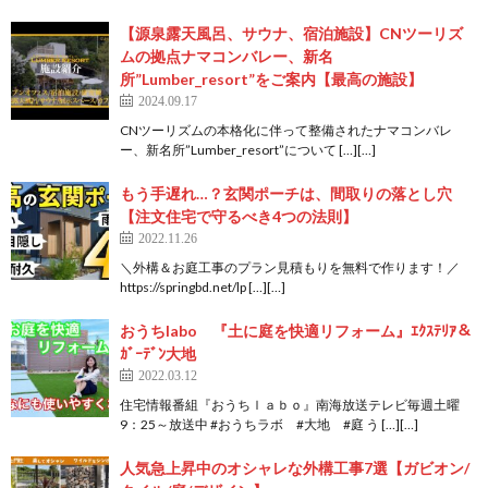
【源泉露天風呂、サウナ、宿泊施設】CNツーリズ
ムの拠点ナマコンバレー、新名
所”Lumber_resort”をご案内【最高の施設】
2024.09.17
CNツーリズムの本格化に伴って整備されたナマコンバレ
ー、新名所”Lumber_resort”について […][…]
もう手遅れ…？玄関ポーチは、間取りの落とし穴
【注文住宅で守るべき4つの法則】
2022.11.26
＼外構＆お庭工事のプラン見積もりを無料で作ります！／
https://springbd.net/lp […][…]
おうちlabo 『土に庭を快適リフォーム』ｴｸｽﾃﾘｱ＆
ｶﾞｰﾃﾞﾝ大地
2022.03.12
住宅情報番組『おうちｌａｂｏ』南海放送テレビ毎週土曜
9：25～放送中 #おうちラボ #大地 #庭 う […][…]
人気急上昇中のオシャレな外構工事7選【ガビオン/