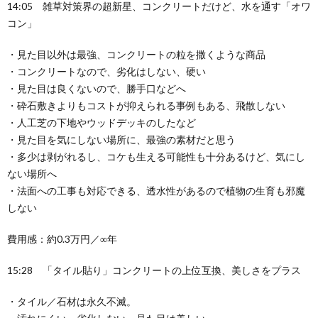
14:05 雑草対策界の超新星、コンクリートだけど、水を通す「オワ
コン」
・見た目以外は最強、コンクリートの粒を撒くような商品
・コンクリートなので、劣化はしない、硬い
・見た目は良くないので、勝手口などへ
・砕石敷きよりもコストが抑えられる事例もある、飛散しない
・人工芝の下地やウッドデッキのしたなど
・見た目を気にしない場所に、最強の素材だと思う
・多少は剥がれるし、コケも生える可能性も十分あるけど、気にし
ない場所へ
・法面への工事も対応できる、透水性があるので植物の生育も邪魔
しない
費用感：約0.3万円／∞年
15:28 「タイル貼り」コンクリートの上位互換、美しさをプラス
・タイル／石材は永久不滅。