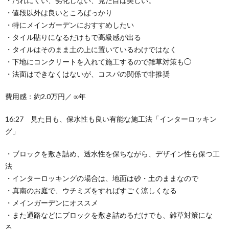
・汚れにくい、劣化しない、見た目は美しい。
・値段以外は良いところばっかり
・特にメインガーデンにおすすめしたい
・タイル貼りになるだけもで高級感が出る
・タイルはそのまま土の上に置いているわけではなく
・下地にコンクリートを入れて施工するので雑草対策も◯
・法面はできなくはないが、コスパの関係で非推奨
費用感：約2.0万円／ ∞年
16:27 見た目も、保水性も良い有能な施工法「インターロッキン
グ」
・ブロックを敷き詰め、透水性を保ちながら、デザイン性も保つ工
法
・インターロッキングの場合は、地面は砂・土のままなので
・真南のお庭で、ウチミズをすればすごく涼しくなる
・メインガーデンにオススメ
・また通路などにブロックを敷き詰めるだけでも、雑草対策にな
る。