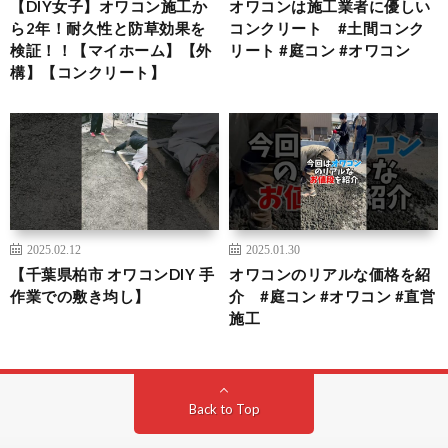
【DIY女子】オワコン施工か
オワコンは施工業者に優しい
ら2年！耐久性と防草効果を
コンクリート #土間コンク
検証！！【マイホーム】【外
リート #庭コン #オワコン
構】【コンクリート】
2025.02.12
2025.01.30
【千葉県柏市 オワコンDIY 手
オワコンのリアルな価格を紹
作業での敷き均し】
介 #庭コン #オワコン #直営
施工
Back to Top