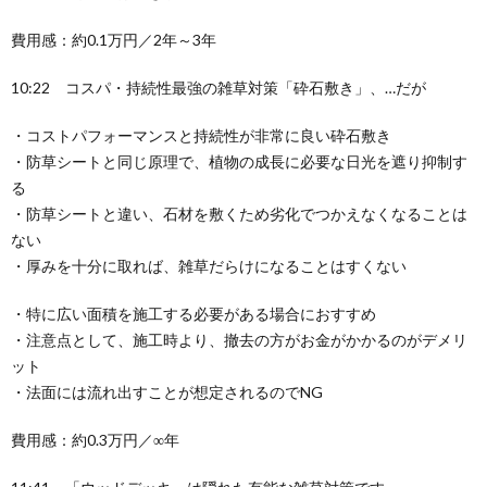
費用感：約0.1万円／2年～3年
10:22 コスパ・持続性最強の雑草対策「砕石敷き」、…だが
・コストパフォーマンスと持続性が非常に良い砕石敷き
・防草シートと同じ原理で、植物の成長に必要な日光を遮り抑制す
る
・防草シートと違い、石材を敷くため劣化でつかえなくなることは
ない
・厚みを十分に取れば、雑草だらけになることはすくない
・特に広い面積を施工する必要がある場合におすすめ
・注意点として、施工時より、撤去の方がお金がかかるのがデメリ
ット
・法面には流れ出すことが想定されるのでNG
費用感：約0.3万円／∞年