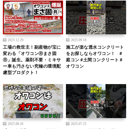
2025.12.29
2025.09.18
工場の救世主！副産物が宝に
施工が楽な透水コンクリート
変わる「オワコンⓇまさ固
をお探しならオワコン！ #
Ⓡ」誕生。薬剤不要・ミキサ
庭コン #土間コンクリート #
ー車も汚さない究極の環境配
オワコン
慮型プロダクト！
2025.08.16
2025.07.25