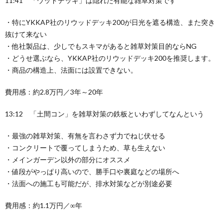
11:41 「ウッドデッキ」は隠れた有能な雑草対策です
・特にYKKAP社のリウッドデッキ200が日光を遮る構造、また突き
抜けて来ない
・他社製品は、少しでもスキマがあると雑草対策目的ならNG
・どうせ選ぶなら、YKKAP社のリウッドデッキ200を推奨します。
・商品の構造上、法面には設置できない。
費用感：約2.8万円／3年～20年
13:12 「土間コン」を雑草対策の鉄板といわずしてなんという
・最強の雑草対策、有無を言わさず力でねじ伏せる
・コンクリートで覆ってしまうため、草も生えない
・メインガーデン以外の部分にオススメ
・値段がやっぱり高いので、勝手口や裏庭などの場所へ
・法面への施工も可能だが、排水対策などが別途必要
費用感：約1.1万円／∞年