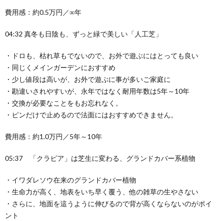
費用感：約0.5万円／∞年
04:32 真冬も日陰も、ずっと緑で美しい「人工芝」
・ドロも、枯れ草もでないので、お外で遊ぶにはとっても良い
・同じくメインガーデンにおすすめ
・少し値段は高いが、お外で遊ぶに事が多いご家庭に
・勘違いされやすいが、永年ではなく耐用年数は5年～10年
・交換が必要なことをもお忘れなく。
・ピンだけで止めるので法面にはおすすめできません。
費用感：約1.0万円／5年～10年
05:37 「クラピア」は芝生に変わる、グランドカバー系植物
・イワダレソウ在来のグランドカバー植物
・生命力が高く、地表をいち早く覆う、他の雑草の生やさない
・さらに、地面を這うように伸びるので背が高くならないのがポイ
ント