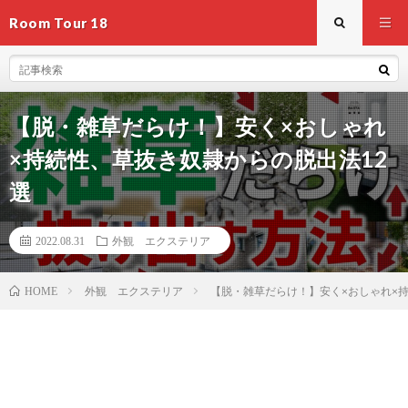
Room Tour 18
【脱・雑草だらけ！】安く×おしゃれ
×持続性、草抜き奴隷からの脱出法12
選
2022.08.31
外観 エクステリア
外観 エクステリア
【脱・雑草だらけ！】安く×おしゃれ×
HOME