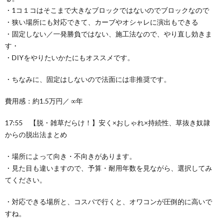
・1コ１コはそこまで大きなブロックではないのでブロックなので
・狭い場所にも対応できて、カーブやオシャレに演出もできる
・固定しない／一発勝負ではない、施工法なので、やり直し効きま
す・
・DIYをやりたいかたにもオススメです。
・ちなみに、固定はしないので法面には非推奨です。
費用感：約1.5万円／ ∞年
17:55 【脱・雑草だらけ！】安く×おしゃれ×持続性、草抜き奴隷
からの脱出法まとめ
・場所によって向き・不向きがあります。
・見た目も違いますので、予算・耐用年数を見ながら、選択してみ
てください。
・対応できる場所と、コスパで行くと、オワコンが圧倒的に高いで
すね。