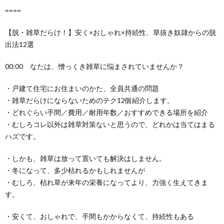
====
【脱・雑草だらけ！】安く×おしゃれ×持続性、草抜き奴隷からの脱
出法12選
00:00 なたは、憎っくき雑草に悩まされていませんか？
・戸建て住宅にお住まいのかた、全員共通の問題
・雑草だらけにならないためのテク12個紹介します。
・どれぐらい手間／費用／耐用年数／おすすめできる場所を紹介
・むしろコレ以外は雑草対策ないと思うので、どれかは当てはまる
ハズです。
・しかも、雑草は放って置いても解決はしません。
・冬になって、多少枯れるかもしれませんが
・むしろ、枯れ草が来年の栄養になってより、力強く生えてきま
す。
・安くて、おしゃれで、手間もかからなくて、持続性もある