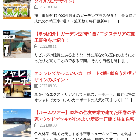
タイル/庭/デザイン】
2023.03.09
施工事例数17,000件越えのガーデンプラスが選ぶ、最近特に
人気の外構工事7選！（施工数も毎日更新中 […][…]
【事例紹介】ガーデン空間51選 / エクステリアの施
工事例をご紹介！
2022.08.11
リビングの延長にあるような、外に居ながら室内のようにゆ
ったりと寛ぐことのできる空間。 そんな自然を身 […][…]
オシャレでかっこいいカーポート6選+似合う外構デ
ザインのポイント
2022.09.03
車を守るエクステリアとして人気のカーポート。最近は特に
オシャレでカッコいいカーポートの人気が高まって […][…]
【ルームツアー】32坪の住友林業で建てた圧巻の平
家 / ウッドデッキが心地よい新築一戸建て注文住宅
2021.09.30
住友林業で建てた美しすぎる平家のルームツアー。 心地よい
ウッドデッキが羨ましくなる新築一戸建てです。 […][…]