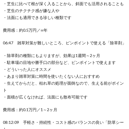
・芝生に比べて根が深く入ることから、斜面でも活用されることも
・芝生のチクチク感が嫌な人や
・法面にも適用できる珍しい種類です
費用感：約0.5万円／∞年
06:47 雑草対策が難しいところ、ピンポイントで使える「除草剤」
・除草剤の種類にもよりますが、効果は1週間～2ヶ月
・駐車場の目地や勝手口の部分など、ピンポイントで使えます
・どういった人にオススメ
・あまり雑草対策に時間を使いたくない人におすすめ
・生えてからだと、枯れ草の処理が面倒なので、生える前がポイン
ト
・面積が広くなければ、法面にも散布可能です
費用感：約0.1万円／1～2ヶ月
08:12:09 手軽さ・持続性・コスト感のバランスの良い「防草シー