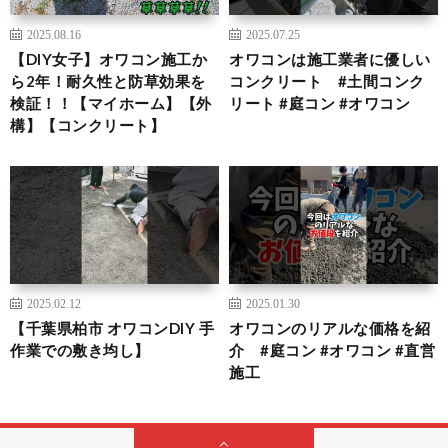
2025.08.16
2025.07.25
【DIY女子】オワコン施工か
オワコンは施工業者に優しい
ら2年！耐久性と防草効果を
コンクリート #土間コンク
検証！！【マイホーム】【外
リート #庭コン #オワコン
構】【コンクリート】
2025.02.12
2025.01.30
【千葉県柏市 オワコンDIY 手
オワコンのリアルな価格を紹
作業での敷き均し】
介 #庭コン #オワコン #直営
施工