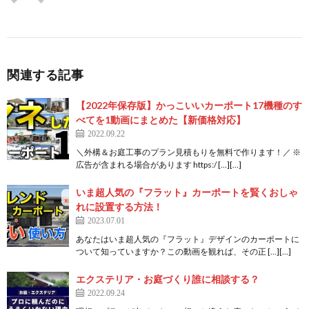
関連する記事
【2022年保存版】かっこいいカーポート17機種のす
べてを1動画にまとめた【新価格対応】
2022.09.22
＼外構＆お庭工事のプラン見積もりを無料で作ります！／ ※
広告が含まれる場合があります https:/ […][…]
いま超人気の『フラット』カーポートを賢くおしゃ
れに設置する方法！
2023.07.01
あなたはいま超人気の『フラット』デザインのカーポートに
ついて知っていますか？この動画を観れば、その正 […][…]
エクステリア・お庭づくり誰に相談する？
2022.09.24