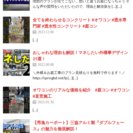
理想のプランが出てこない、想いと違うお庭になっちゃう そ
んな声や質問をいただいたので、理由と解決策を […][…]
全てを終わらせるコンクリート #オワコン #透水専
門家 #透水性コンクリート #庭コン
2023.12.06
[…]
おしゃれな理由も解説！マネしたい外構事デザイン
25選！
2022.09.08
＼外構＆お庭工事のプラン見積もりを無料で作ります！／
https://springbd.net/lp […][…]
オワコンのリアルな価格を紹介 #庭コン #オワコン
#直営施工
2025.01.30
[…]
【秀逸カーポート】三協アルミ製『ダブルフェー
ス』の魅力を徹底解説！