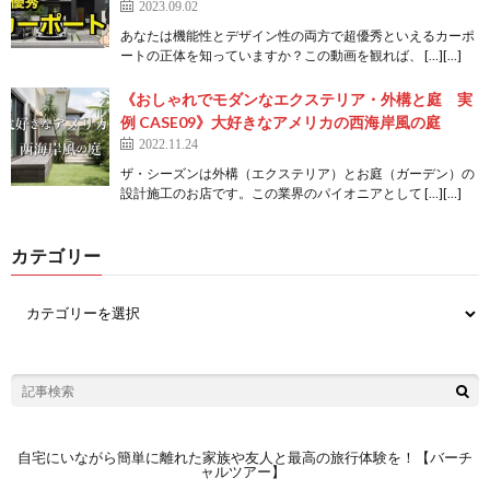
2023.09.02
あなたは機能性とデザイン性の両方で超優秀といえるカーポ
ートの正体を知っていますか？この動画を観れば、 […][…]
《おしゃれでモダンなエクステリア・外構と庭 実
例 CASE09》⼤好きなアメリカの⻄海岸風の庭
2022.11.24
ザ・シーズンは外構（エクステリア）とお庭（ガーデン）の
設計施工のお店です。この業界のパイオニアとして […][…]
カテゴリー
自宅にいながら簡単に離れた家族や友人と最高の旅行体験を！【バーチ
ャルツアー】