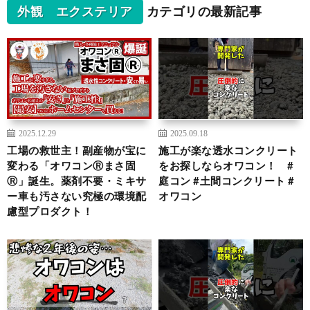
外観 エクステリア
カテゴリの最新記事
2025.12.29
2025.09.18
工場の救世主！副産物が宝に
施工が楽な透水コンクリート
変わる「オワコンⓇまさ固
をお探しならオワコン！ #
Ⓡ」誕生。薬剤不要・ミキサ
庭コン #土間コンクリート #
ー車も汚さない究極の環境配
オワコン
慮型プロダクト！