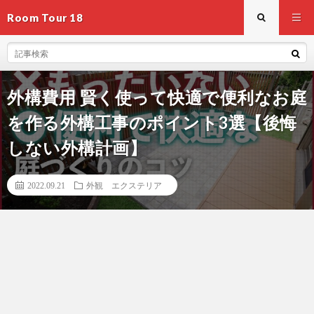
Room Tour 18
外構費用 賢く使って快適で便利なお庭
を作る外構工事のポイント3選【後悔
しない外構計画】
2022.09.21
外観 エクステリア