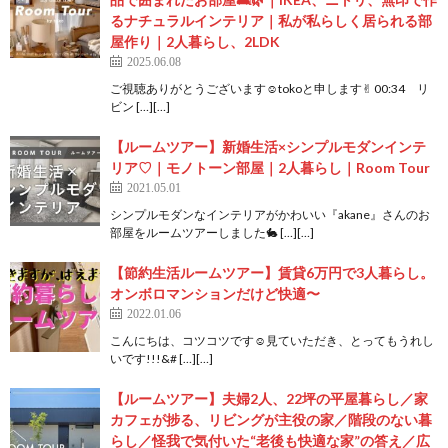
るナチュラルインテリア｜私が私らしく居られる部
屋作り｜2人暮らし、2LDK
2025.06.08
ご視聴ありがとうございます☺︎tokoと申します✌︎ 00:34 リ
ビン […][…]
【ルームツアー】新婚生活×シンプルモダンインテ
リア♡｜モノトーン部屋｜2人暮らし｜Room Tour
2021.05.01
シンプルモダンなインテリアがかわいい『akane』さんのお
部屋をルームツアーしました🐇 […][…]
【節約生活ルームツアー】賃貸6万円で3人暮らし。
オンボロマンションだけど快適〜
2022.01.06
こんにちは、コツコツです☺️見ていただき、とってもうれし
いです!!!&# […][…]
【ルームツアー】夫婦2人、22坪の平屋暮らし／家
カフェが捗る、リビングが主役の家／階段のない暮
らし／怪我で気付いた“老後も快適な家”の答え／広