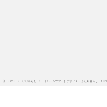
〇〇暮らし
【ルームツアー】デザイナーふたり暮らし | １LD
HOME