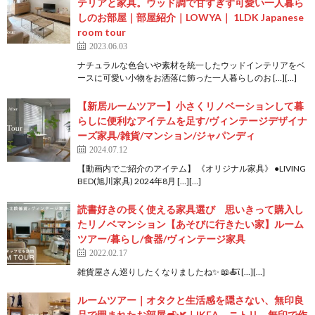
テリアと家具。ウッド調で甘すぎず可愛い一人暮ら
しのお部屋｜部屋紹介｜LOWYA｜ 1LDK Japanese
room tour
2023.06.03
ナチュラルな色合いや素材を統一したウッドインテリアをベ
ースに可愛い小物をお洒落に飾った一人暮らしのお […][…]
【新居ルームツアー】小さくリノベーションして暮
らしに便利なアイテムを足す/ヴィンテージデザイナ
ーズ家具/雑貨/マンション/ジャパンディ
2024.07.12
【動画内でご紹介のアイテム】 《オリジナル家具》 ●LIVING
BED(旭川家具) 2024年8月 […][…]
読書好きの長く使える家具選び 思いきって購入し
たリノベマンション【あそびに行きたい家】ルーム
ツアー/暮らし/食器/ヴィンテージ家具
2022.02.17
雑貨屋さん巡りしたくなりましたね✨ 📖🍝ἳ […][…]
ルームツアー｜オタクと生活感を隠さない、無印良
品で囲まれたお部屋🛋🌿｜IKEA、ニトリ、無印で作