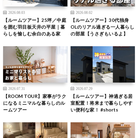
2026.08.03
2026.08.02
【ルームツアー】25坪／中庭
【ルームツアー】30代独身
を囲む羽目板天井の平屋｜暮
OLのリアル過ぎる一人暮らし
らしを愉しむ余白のある家
の部屋【うさぎもいるよ】
2026.07.31
2026.07.29
【ROOM TOUR】家事がラク
【ルームツアー】神過ぎる居
になるミニマルな暮らしのル
室配置！将来まで暮らしやす
ームツアー
い便利な家！ #shorts