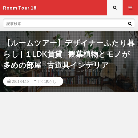
Room Tour 18
【ルームツアー】デザイナーふたり暮
らし | １LDK賃貸 | 観葉植物とモノが
多めの部屋 | 古道具インテリア
2021.04.10
〇〇暮らし